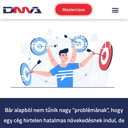
Masterclass
HOGYAN TARTS LÉPÉST CÉGED
GYORS NÖVEKEDÉSÉVEL?
2022.07.07.
Dienes Martin
6 perc
Bár alapból nem tűnik nagy ”problémának”, hogy
egy cég hirtelen hatalmas növekedésnek indul, de