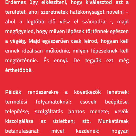
Érdemes úgy elkészíteni, hogy kiválasztod azt a
területet, ahol szeretnétek hatékonyságot növelni –
ahol a legtöbb idő vész el számodra -, majd
megfigyeled, hogy milyen lépések történnek egészen
a végéig. Majd egyszerűen csak leírod, hogyan kell
ennek ideálisan működnie, milyen lépéseknek kell
megtörténnie. És ennyi. De tegyük ezt még
érthetőbbé.
Példák rendszerekre a következők lehetnek:
t
ermelési folyamatoknál: csövek beépítése,
telepítése; szolgáltatás pontos menete; vevők
kiszolgálása az üzletben; stb.
Munkatársak
betanulásánál: mivel kezdenek; hogyan