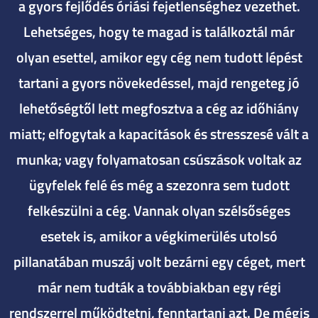
a gyors fejlődés óriási fejetlenséghez vezethet.
Lehetséges, hogy te magad is találkoztál már
olyan esettel, amikor egy cég nem tudott lépést
tartani a gyors növekedéssel, majd rengeteg jó
lehetőségtől lett megfosztva a cég az időhiány
miatt; elfogytak a kapacitások és stresszesé vált a
munka; vagy folyamatosan csúszások voltak az
ügyfelek felé és még a szezonra sem tudott
felkészülni a cég. Vannak olyan szélsőséges
esetek is, amikor a végkimerülés utolsó
pillanatában muszáj volt bezárni egy céget, mert
már nem tudták a továbbiakban egy régi
rendszerrel működtetni, fenntartani azt. De mégis