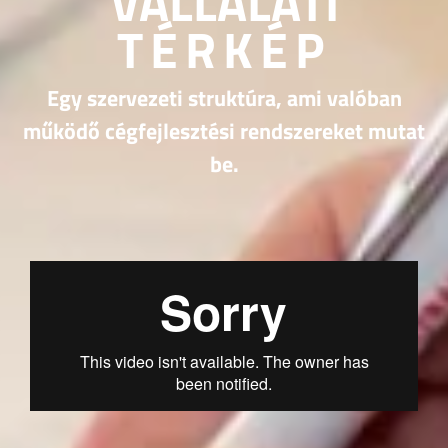
VÁLLALATI
TÉRKÉP
Egy szervezeti struktúra, ami valóban
működő cégfejlesztési rendszereket mutat
be.