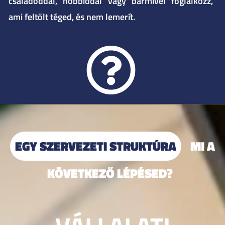
családoddal, hobbiddal vagy bármivel foglalkozz,
ami feltölt téged, és nem lemerít.
EGY SZERVEZETI STRUKTÚRA
MI A
KÖVETKEZŐ LÉPÉSED?