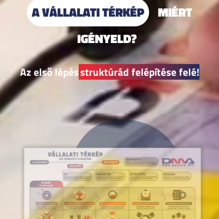
A VÁLLALATI TÉRKÉP
MIÉRT
IGÉNYELD?
Az első lépés
struktúrád felépítése felé!