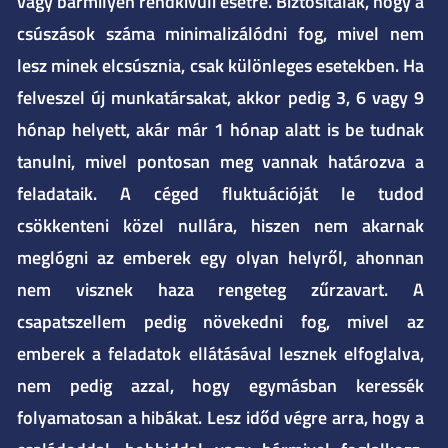
vagy bármilyen rendkívüli esetre. Biztosítalak, hogy a
csúszások száma minimalizálódni fog, mivel nem
lesz minek elcsúsznia, csak különleges esetekben. Ha
felveszel új munkatársakat, akkor pedig 3, 6 vagy 9
hónap helyett, akár már 1 hónap alatt is be tudnak
tanulni, mivel pontosan meg vannak határozva a
feladataik. A céged fluktuációját le tudod
csökkenteni közel nullára, hiszen nem akarnak
meglógni az emberek egy olyan helyről, ahonnan
nem visznek haza rengeteg zűrzavart. A
csapatszellem pedig növekedni fog, mivel az
emberek a feladatok ellátásával lesznek elfoglalva,
nem pedig azzal, hogy egymásban keressék
folyamatosan a hibákat. Lesz időd végre arra, hogy a