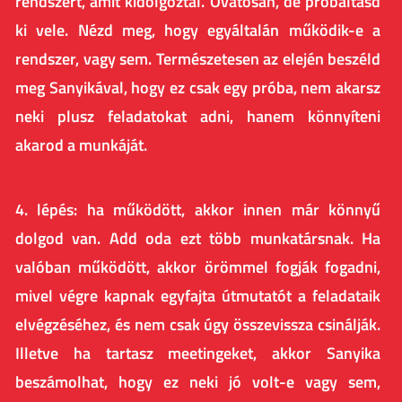
rendszert, amit kidolgoztál. Óvatosan, de próbáltasd
ki vele. Nézd meg, hogy egyáltalán működik-e a
rendszer, vagy sem. Természetesen az elején beszéld
meg Sanyikával, hogy ez csak egy próba, nem akarsz
neki plusz feladatokat adni, hanem könnyíteni
akarod a munkáját.
4. lépés: ha működött, akkor innen már könnyű
dolgod van. Add oda ezt több munkatársnak. Ha
valóban működött, akkor örömmel fogják fogadni,
mivel végre kapnak egyfajta útmutatót a feladataik
elvégzéséhez, és nem csak úgy összevissza csinálják.
Illetve ha tartasz meetingeket, akkor Sanyika
beszámolhat, hogy ez neki jó volt-e vagy sem,