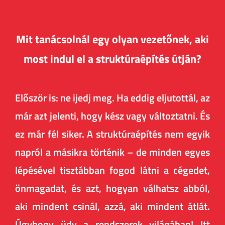
Mit tanácsolnál egy olyan vezetőnek, aki
most indul el a struktúraépítés útján?
Először is: ne ijedj meg. Ha eddig eljutottál, az
már azt jelenti, hogy kész vagy változtatni. És
ez már fél siker. A struktúraépítés nem egyik
napról a másikra történik – de minden egyes
lépésével tisztábban fogod látni a cégedet,
önmagadat, és azt, hogyan válhatsz abból,
aki mindent csinál, azzá, aki mindent átlát.
Úgyhogy üdv a rendszerek világában! Itt