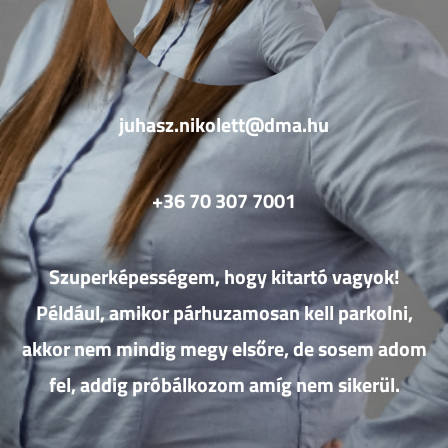
juhasz.nikolett@dma.hu
+36 70 307 7001
Szuperképességem, hogy kitartó vagyok!
Például, amikor párhuzamosan kell parkolni,
akkor
nem mindig megy elsőre, de sosem adom
fel, addig próbálkozom amíg nem sikerül.