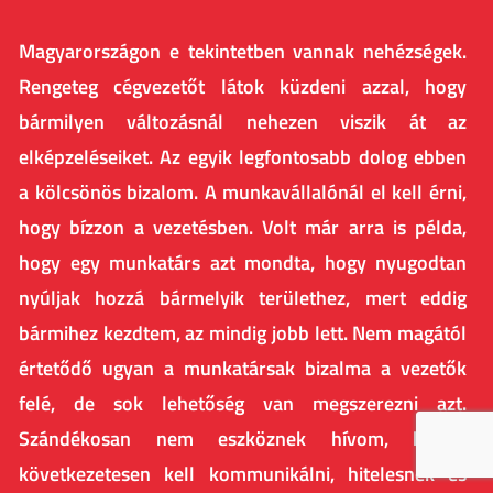
Magyarországon e tekintetben vannak nehézségek.
Rengeteg cégvezetőt látok küzdeni azzal, hogy
bármilyen változásnál nehezen viszik át az
elképzeléseiket. Az egyik legfontosabb dolog ebben
a kölcsönös bizalom. A munkavállalónál el kell érni,
hogy bízzon a vezetésben. Volt már arra is példa,
hogy egy munkatárs azt mondta, hogy nyugodtan
nyúljak hozzá bármelyik területhez, mert eddig
bármihez kezdtem, az mindig jobb lett. Nem magától
értetődő ugyan a munkatársak bizalma a vezetők
felé, de sok lehetőség van megszerezni azt.
Szándékosan nem eszköznek hívom, hiszen
következetesen kell kommunikálni, hitelesnek és