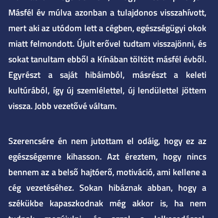
Másfél év múlva azonban a tulajdonos visszahívott,
mert aki az utódom lett a cégben, egészségügyi okok
miatt felmondott. Újult erővel tudtam visszajönni, és
sokat tanultam ebből a Kínában töltött másfél évből.
Egyrészt a saját hibáimból, másrészt a keleti
kultúrából, így új szemlélettel, új lendülettel jöttem
vissza. Jobb vezetővé váltam.
Szerencsére én nem jutottam el odáig, hogy ez az
egészségemre kihasson. Azt éreztem, hogy nincs
bennem az a belső hajtóerő, motiváció, ami kellene a
cég vezetéséhez. Sokan hibáznak abban, hogy a
székükbe kapaszkodnak még akkor is, ha nem