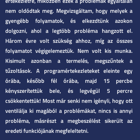
értekezletre, miközben ezek a problémák egyáltalán
nem oldódtak meg. Megvizsgáltam, hogy melyek a
gyengébb folyamatok, és elkezdtünk azokon
dolgozni, ahol a legtöbb probléma hangzott el.
Három évre volt szükség ahhoz, míg az összes
folyamatot végigelemeztük. Nem volt kis munka.
Kisimult azonban a termelés, megszűntek a
tűzoltások. A programértekezleteket eleinte egy
órába, később fél órába, majd 15 percbe
kényszerítettük bele, és legvégül 5 percre
csökkentettük! Most már senki nem igényli, hogy ott
ventilálja ki magából a problémákat, nincs is annyi
probléma, másrészt a megbeszélést sikerült az
eredeti funkciójának megfeleltetni.