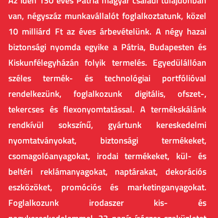
Az idén 130 éves Pátria magyar családi tulajdonban
van, négyszáz munkavállalót foglalkoztatunk, közel
10 milliárd Ft az éves árbevételünk. A négy hazai
biztonsági nyomda egyike a Pátria, Budapesten és
Kiskunfélegyházán folyik termelés. Egyedülállóan
széles termék- és technológiai portfólióval
rendelkezünk, foglalkozunk digitális, ofszet-,
tekercses és flexonyomtatással. A termékskálánk
rendkívül sokszínű, gyártunk kereskedelmi
nyomtatványokat, biztonsági termékeket,
csomagolóanyagokat, irodai termékeket, kül- és
beltéri reklámanyagokat, naptárakat, dekorációs
eszközöket, promóciós és marketinganyagokat.
Foglalkozunk irodaszer kis- és