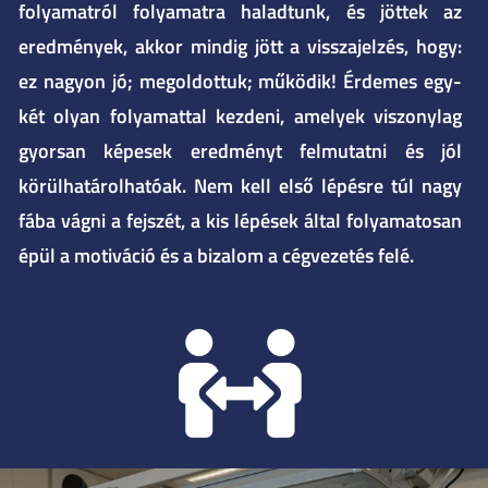
folyamatról folyamatra haladtunk, és jöttek az
eredmények, akkor mindig jött a visszajelzés, hogy:
ez nagyon jó; megoldottuk; működik! Érdemes egy-
két olyan folyamattal kezdeni, amelyek viszonylag
gyorsan képesek eredményt felmutatni és jól
körülhatárolhatóak. Nem kell első lépésre túl nagy
fába vágni a fejszét, a kis lépések által folyamatosan
épül a motiváció és a bizalom a cégvezetés felé.