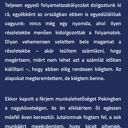
Teljesen egyedi folyamatszabályozást dolgoztunk ki
rá, egyébként az országban ebben is egyedülállóak
vagyunk: nincs még egy nyomda, ahol ilyen
részletekbe menően kidolgozottak a folyamatok.
Olyan vehemensen vetettem bele magamat a
részletekbe – akár leültem számlázni, hogy
megértsem, miért nem lehet azt a számlát időben
kiállítani –, hogy ebben elég rendesen kiégtem. Az
alapokat megteremtettem, de kiégtem benne.
Ekkor kapott a férjem munkalehetőséget Pekingben
a nagykövetségen, és én elkísértem őt egészen
másfél éven keresztül. Jutalomnak fogtam fel, a sok
munkáért megérdemlem, hogy kicsit pihenjek.