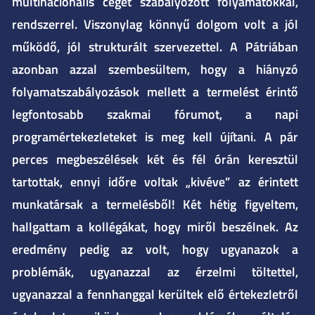
multinacionális céget szabályozott folyamatokkal,
rendszerrel. Viszonylag könnyű dolgom volt a jól
működő, jól strukturált szervezettel. A Pátriában
azonban azzal szembesültem, hogy a hiányzó
folyamatszabályozások mellett a termelést érintő
legfontosabb szakmai fórumot, a napi
programértekezleteket is meg kell újítani. A pár
perces megbeszélések két és fél órán keresztül
tartottak, ennyi időre voltak „kivéve” az érintett
munkatársak a termelésből! Két hétig figyeltem,
hallgattam a kollégákat, hogy miről beszélnek. Az
eredmény pedig az volt, hogy ugyanazok a
problémák, ugyanazzal az érzelmi töltettel,
ugyanazzal a fennhanggal kerültek elő értekezletről