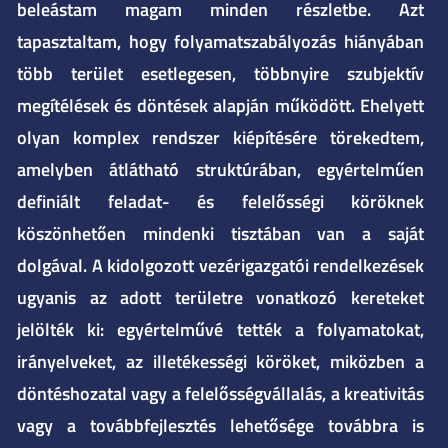
beleástam magam minden részletbe. Azt
tapasztaltam, hogy folyamatszabályozás hiányában
több terület esetlegesen, többnyire szubjektív
megítélések és döntések alapján működött. Ehelyett
olyan komplex rendszer kiépítésére törekedtem,
amelyben átlátható struktúrában, egyértelműen
definiált feladat- és felelősségi köröknek
köszönhetően mindenki tisztában van a saját
dolgával. A kidolgozott vezérigazgatói rendelkezések
ugyanis az adott területre vonatkozó kereteket
jelölték ki: egyértelművé tették a folyamatokat,
irányelveket, az illetékességi köröket, miközben a
döntéshozatal vagy a felelősségvállalás, a kreativitás
vagy a továbbfejlesztés lehetősége továbbra is