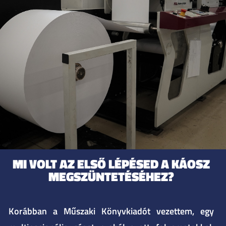
MI VOLT AZ ELSŐ LÉPÉSED A KÁOSZ
MEGSZÜNTETÉSÉHEZ?​
Korábban a Műszaki Könyvkiadót vezettem, egy