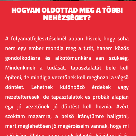
HOGYAN OLDOTTAD MEG A TÖBBI
NEHÉZSÉGET?​
A folyamatfejlesztéseknél abban hiszek, hogy soha
nem egy ember mondja meg a tutit, hanem közös
gondolkodásra és alkotómunkára van szükség.
Mindenkinek a tudását, tapasztalatát bele kell
építeni, de mindig a vezetőnek kell meghozni a végső
döntést. Lehetnek különböző érdekek vagy
nézeteltérések, de tapasztalatok és próbák alapján
egy jó vezetőnek jó döntést kell hoznia. Azért
szoktam magamra, a belső iránytűmre hallgatni,
mert meglehetősen jó megérzéseim vannak, hogy mi
a jó irány, illetve, hogy a sok felvetés közül mi jó és