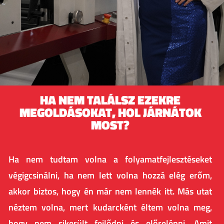
HA NEM TALÁLSZ EZEKRE
MEGOLDÁSOKAT, HOL JÁRNÁTOK
MOST?​
Ha nem tudtam volna a folyamatfejlesztéseket
végigcsinálni, ha nem lett volna hozzá elég erőm,
akkor biztos, hogy én már nem lennék itt. Más utat
néztem volna, mert kudarcként éltem volna meg,
hogy nem sikerült fejlődni és előrelépni. Amit