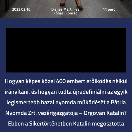
2023.02.16.
Dienes Martin és
11 perc
Kőházi Konrád
Hogyan képes közel 400 embert erőlködés nélkül
irányítani, és hogyan tudta újradefiniálni az egyik
legismertebb hazai nyomda működését a Pátria
Nyomda Zrt. vezérigazgatója – Orgován Katalin?
Ebben a Sikertörténetben Katalin megosztotta