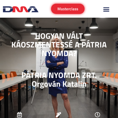
Masterclass
HOGYAN VÁLT
KÁOSZMENTESSÉ A PÁTRIA
NYOMDA?
PÁTRIA NYOMDA ZRT.
Orgován Katalin