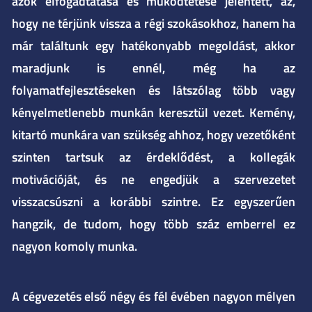
azok elfogadtatása és működtetése jelentett, az,
hogy ne térjünk vissza a régi szokásokhoz, hanem ha
már találtunk egy hatékonyabb megoldást, akkor
maradjunk is ennél, még ha az
folyamatfejlesztéseken és látszólag több vagy
kényelmetlenebb munkán keresztül vezet. Kemény,
kitartó munkára van szükség ahhoz, hogy vezetőként
szinten tartsuk az érdeklődést, a kollegák
motivációját, és ne engedjük a szervezetet
visszacsúszni a korábbi szintre. Ez egyszerűen
hangzik, de tudom, hogy több száz emberrel ez
nagyon komoly munka.
A cégvezetés első négy és fél évében nagyon mélyen