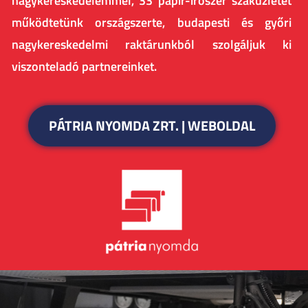
nagykereskedelemmel, 33 papír-írószer szaküzletet
működtetünk országszerte, budapesti és győri
nagykereskedelmi raktárunkból szolgáljuk ki
viszonteladó partnereinket.
PÁTRIA NYOMDA ZRT. | WEBOLDAL