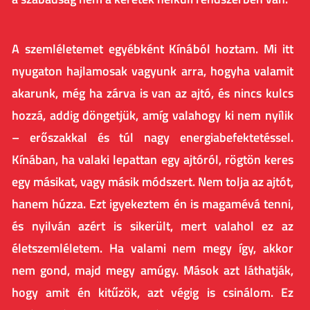
A szemléletemet egyébként Kínából hoztam. Mi itt
nyugaton hajlamosak vagyunk arra, hogyha valamit
akarunk, még ha zárva is van az ajtó, és nincs kulcs
hozzá, addig döngetjük, amíg valahogy ki nem nyílik
– erőszakkal és túl nagy energiabefektetéssel.
Kínában, ha valaki lepattan egy ajtóról, rögtön keres
egy másikat, vagy másik módszert. Nem tolja az ajtót,
hanem húzza. Ezt igyekeztem én is magamévá tenni,
és nyilván azért is sikerült, mert valahol ez az
életszemléletem. Ha valami nem megy így, akkor
nem gond, majd megy amúgy. Mások azt láthatják,
hogy amit én kitűzök, azt végig is csinálom. Ez