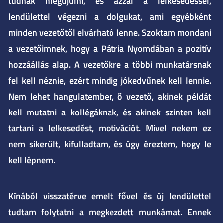
tudnak megújulni, és azzal a lelkesedéssel,
lendülettel végezni a dolgukat, ami egyébként
minden vezetőtől elvárható lenne. Szoktam mondani
a vezetőimnek, hogy a Pátria Nyomdában a pozitív
hozzáállás alap. A vezetőkre a többi munkatársnak
fel kell néznie, ezért mindig jókedvűnek kell lennie.
Nem lehet hangulatember, ő vezető, akinek példát
kell mutatni a kollégáknak, és akinek szinten kell
tartani a lelkesedést, motivációt. Mivel nekem ez
nem sikerült, kifulladtam, és úgy éreztem, hogy le
kell lépnem.
Kínából visszatérve emelt fővel és új lendülettel
tudtam folytatni a megkezdett munkámat. Ennek