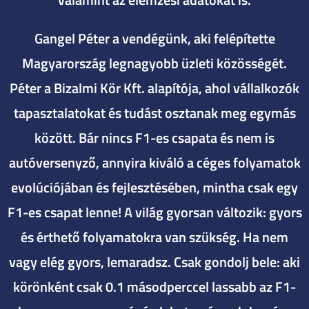
Gangel Péter a vendégünk, aki felépítette
Magyarország legnagyobb üzleti közösségét.
Péter a Bizalmi Kör Kft. alapítója, ahol vállalkozók
tapasztalatokat és tudást osztanak meg egymás
között. Bár nincs F1-es csapata és nem is
autóversenyző, annyira kiváló a céges folyamatok
evolúciójában és fejlesztésében, mintha csak egy
F1-es csapat lenne! A világ gyorsan változik: gyors
és érthető folyamatokra van szükség. Ha nem
vagy elég gyors, lemaradsz. Csak gondolj bele: aki
körönként csak 0.1 másodperccel lassabb az F1-