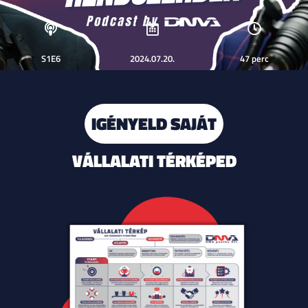
S1E6
2024.07.20.
47 perc
IGÉNYELD SAJÁT
VÁLLALATI TÉRKÉPED