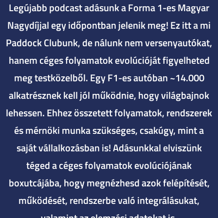
Legújabb podcast adásunk a Forma 1-es Magyar
Nagydíjjal egy időpontban jelenik meg! Ez itt a mi
Paddock Clubunk, de nálunk nem versenyautókat,
hanem céges folyamatok evolúcióját figyelheted
meg testközelből. Egy F1-es autóban ~14.000
alkatrésznek kell jól működnie, hogy világbajnok
lehessen. Ehhez összetett folyamatok, rendszerek
és mérnöki munka szükséges, csakúgy, mint a
saját vállalkozásban is! Adásunkkal elviszünk
téged a céges folyamatok evolúciójának
boxutcájába, hogy megnézhesd azok felépítését,
működését, rendszerbe való integrálásukat,
valamint az elemzési adatokat is.