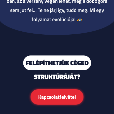
ben, az a verseny végén lehet, még a dobogóra
sem jut fel… Te ne járj így, tudd meg: Mi egy
folyamat evolúciója!
FELÉPÍTHETJÜK CÉGED
STRUKTÚRÁJÁT?
Kapcsolatfelvétel