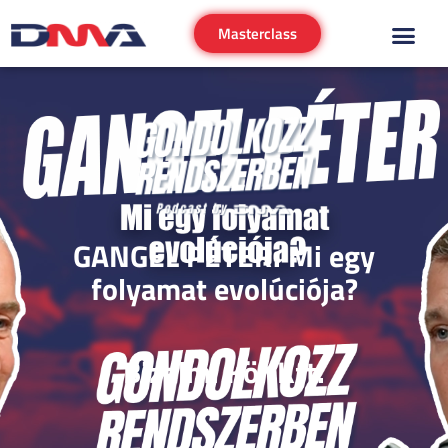
Masterclass
GANGEL PÉTER: Mi egy
folyamat evolúciója?
Bizalmi Kör Kft.