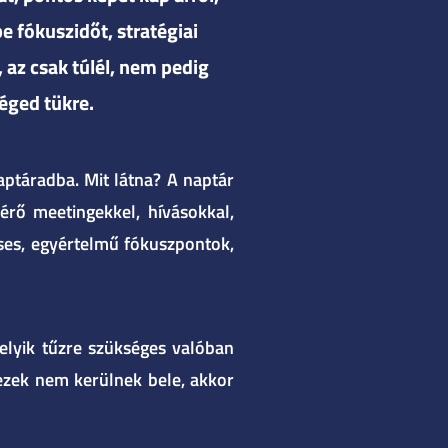
e fókuszidőt, stratégiai
 az csak túlél, nem pedig
céged tükre.
aptáradba. Mit látna? A naptár
érő meetingekkel, hívásokkal,
éses, egyértelmű fókuszpontok,
elyik tűzre szükséges valóban
a ezek nem kerülnek bele, akkor