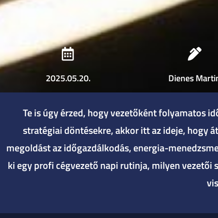
2025.05.20.
Dienes Marti
Te is úgy érzed, hogy vezetőként folyamatos id
stratégiai döntésekre, akkor itt az ideje, hogy
megoldást az időgazdálkodás, energia-menedzsment
ki egy profi cégvezető napi rutinja, milyen vezetői
vi