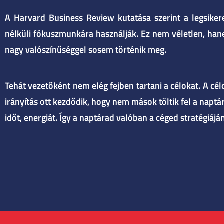
A Harvard Business Review kutatása szerint a legsiker
nélküli fókuszmunkára használják. Ez nem véletlen, ha
nagy valószínűséggel sosem történik meg.
Tehát vezetőként nem elég fejben tartani a célokat. A cél
irányítás ott kezdődik, hogy nem mások töltik fel a napt
időt, energiát. Így a naptárad valóban a céged stratégiájá