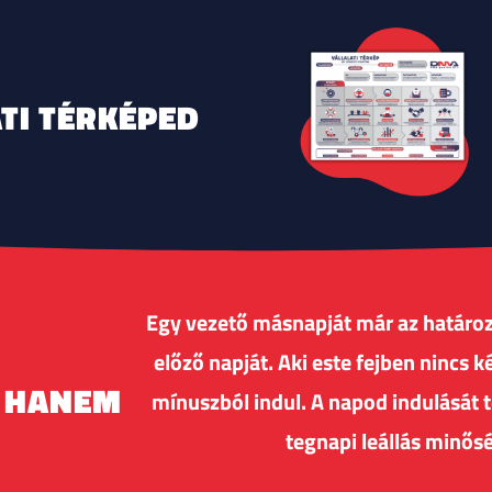
TI TÉRKÉPED
Egy vezető másnapját már az határoz
előző napját. Aki este fejben nincs 
, HANEM
mínuszból indul. A napod indulását 
tegnapi leállás minősé