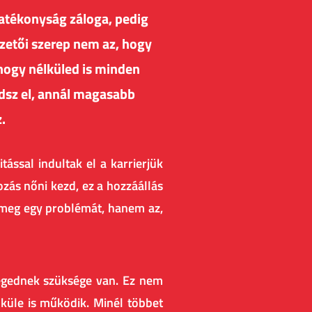
 hatékonyság záloga, pedig
ezetői szerep nem az, hogy
hogy nélküled is minden
dsz el, annál magasabb
z.
ssal indultak el a karrierjük
ozás nőni kezd, ez a hozzáállás
 meg egy problémát, hanem az,
 cégednek szüksége van. Ez nem
lküle is működik. Minél többet