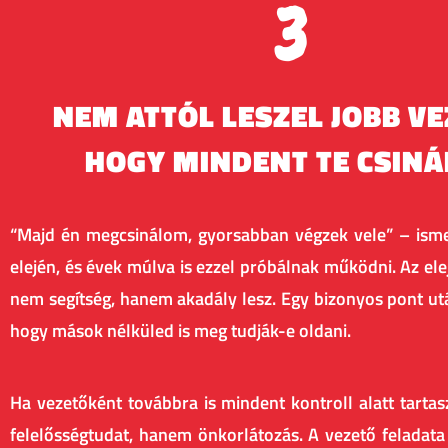
3
NEM ATTÓL LESZEL JOBB VE
HOGY MINDENT TE CSINÁ
“Majd én megcsinálom, gyorsabban végzek vele” – ismer
elején, és évek múlva is ezzel próbálnak működni. Az elej
nem segítség, hanem akadály lesz. Egy bizonyos pont u
hogy mások nélküled is meg tudják-e oldani.
Ha vezetőként továbbra is mindent kontroll alatt tarta
felelősségtudat, hanem önkorlátozás. A vezető feladata 