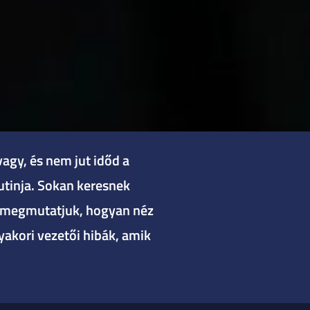
agy, és nem jut időd a
rutinja. Sokan keresnek
n megmutatjuk, hogyan néz
yakori vezetői hibák, amik