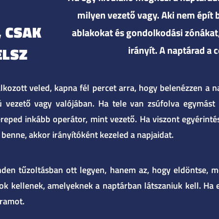
milyen vezető vagy. Aki nem épít b
 CSAK
ablakokat és gondolkodási zónákat,
irányít. A naptárad a 
ELSZ
álkozott veled, kapna fél percet arra, hogy belenézzen a n
ú vezető vagy valójában. Ha tele van zsúfolva egymást 
zereped inkább operátor, mint vezető. Ha viszont egyérint
benne, akkor irányítóként kezeled a napjaidat.
den tűzoltásban ott legyen, hanem az, hogy eldöntse, m
itások kellenek, amelyeknek a naptárban látszaniuk kell. H
iramot.