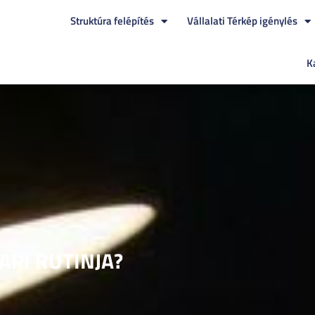
Struktúra felépítés
Vállalati Térkép igénylés
K
API RUTINJA?