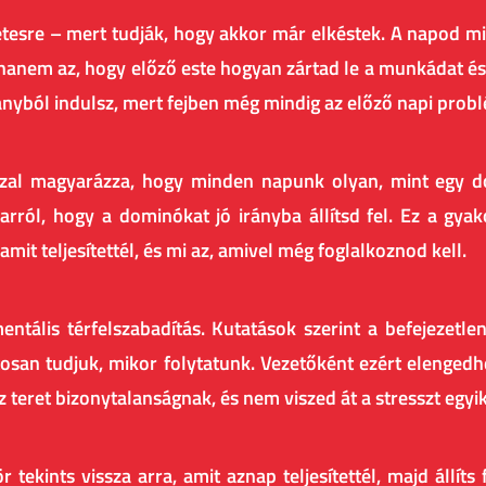
letesre – mert tudják, hogy akkor már elkéstek. A napod m
anem az, hogy előző este hogyan zártad le a munkádat és 
ányból indulsz, mert fejben még mindig az előző napi pro
zal magyarázza, hogy minden napunk olyan, mint egy d
ról, hogy a dominókat jó irányba állítsd fel. Ez a gyako
mit teljesítettél, és mi az, amivel még foglalkoznod kell.
ntális térfelszabadítás. Kutatások szerint a befejezetle
an tudjuk, mikor folytatunk. Vezetőként ezért elengedhet
z teret bizonytalanságnak, és nem viszed át a stresszt egyi
tekints vissza arra, amit aznap teljesítettél, majd állíts