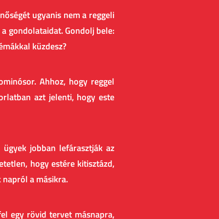
inőségét ugyanis nem a reggeli
a gondolataidat. Gondolj bele:
blémákkal küzdesz?
ominósor. Ahhoz, hogy reggel
rlatban azt jelenti, hogy este
n ügyek jobban lefárasztják az
etlen, hogy estére kitisztázd,
k napról a másikra.
 fel egy rövid tervet másnapra,