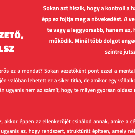
Sokan azt hiszik, hogy a kontroll a
épp ez fojtja meg a növekedést. A v
te vagy a leggyorsabb, hanem az, 
ZETŐ,
működik. Minél több dolgot enge
LSZ
szintre juts
ős ez a mondat? Sokan vezetőként pont ezzel a mentalitá
én valóban lehetett ez a siker titka, de amikor egy vállalk
tán ugyanis nem az számít, hogy te milyen gyorsan oldasz
sz, akkor éppen az ellenkezőjét csinálod annak, amire a
ugyanis az, hogy rendszert, struktúrát építsen, amely né