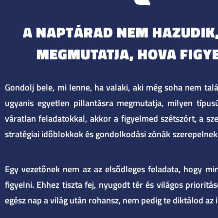
A NAPTÁRAD NEM HAZUDIK,
MEGMUTATJA, HOVA FIGY
Gondolj bele, mi lenne, ha valaki, aki még soha nem tal
ugyanis egyetlen pillantásra megmutatja, milyen típus
váratlan feladatokkal, akkor a figyelmed szétszórt, a s
stratégiai időblokkok és gondolkodási zónák szerepelnek 
Egy vezetőnek nem az az elsődleges feladata, hogy min
figyelni. Ehhez tiszta fej, nyugodt tér és világos prior
egész nap a világ után rohansz, nem pedig te diktálod az 