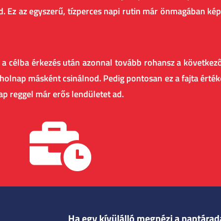
nod. Ez az egyszerű, tízperces napi rutin már önmagában ké
a a célba érkezés után azonnal tovább rohansz a követke
ene holnap másként csinálnod. Pedig pontosan ez a fajta érté
nap reggel már erős lendületet ad.
Ha egy kívülálló megnézi a naptárada