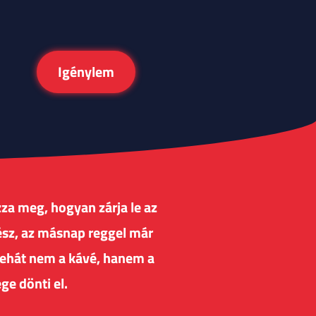
Igénylem
za meg, hogyan zárja le az
kész, az másnap reggel már
tehát nem a kávé, hanem a
ge dönti el.