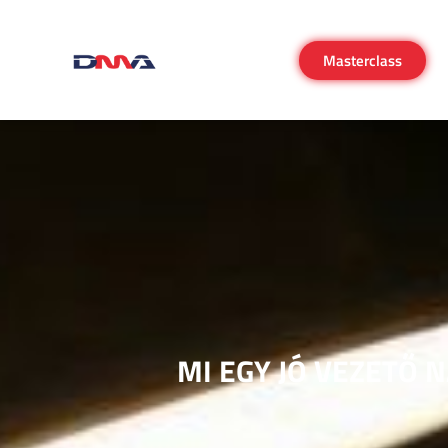
Masterclass
MI EGY JÓ VEZETŐ N