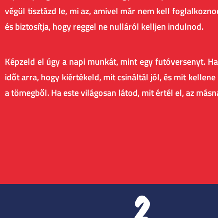
végül tisztázd le, mi az, amivel már nem kell foglalkoz
és biztosítja, hogy reggel ne nulláról kelljen indulnod.
Képzeld el úgy a napi munkát, mint egy futóversenyt. H
időt arra, hogy kiértékeld, mit csináltál jól, és mit kell
a tömegből. Ha este világosan látod, mit értél el, az más
2