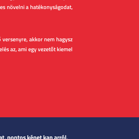
pes növelni a hatékonyságodat,
ző versenyre, akkor nem hagysz
kelés az, ami egy vezetőt kiemel
t, pontos képet kap arról,