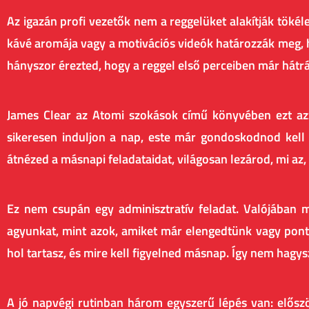
Az igazán profi vezetők nem a reggelüket alakítják töké
kávé aromája vagy a motivációs videók határozzák meg, h
hányszor érezted, hogy a reggel első perceiben már hátr
James Clear az Atomi szokások című könyvében ezt az
sikeresen induljon a nap, este már gondoskodnod kell ar
átnézed a másnapi feladataidat, világosan lezárod, mi az, a
Ez nem csupán egy adminisztratív feladat. Valójában me
agyunkat, mint azok, amiket már elengedtünk vagy pontos
hol tartasz, és mire kell figyelned másnap. Így nem hagys
A jó napvégi rutinban három egyszerű lépés van: először 