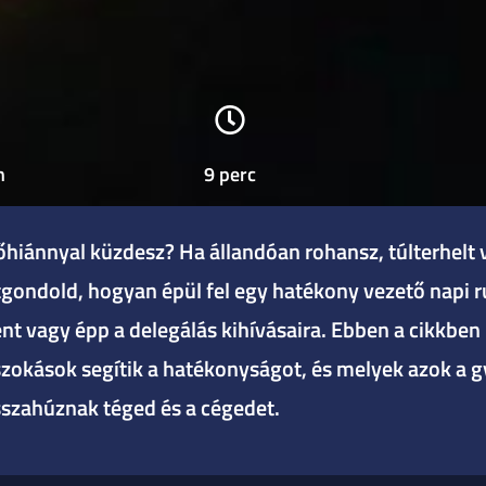
n
9 perc
őhiánnyal küzdesz? Ha állandóan rohansz, túlterhelt v
 átgondold, hogyan épül fel egy hatékony vezető napi 
 vagy épp a delegálás kihívásaira. Ebben a cikkbe
 szokások segítik a hatékonyságot, és melyek azok a g
sszahúznak téged és a cégedet.