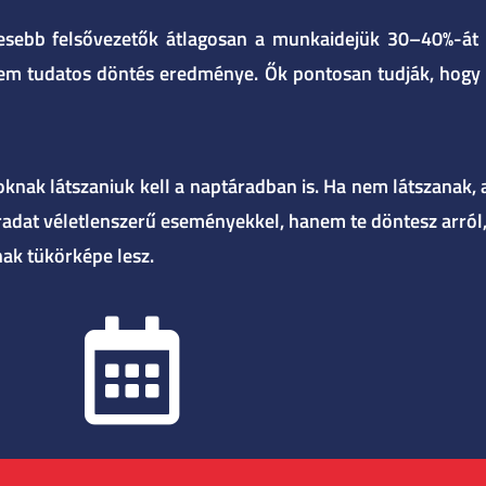
esebb felsővezetők átlagosan a munkaidejük 30–40%-át st
nem tudatos döntés eredménye. Ők pontosan tudják, hogy a
oknak látszaniuk kell a naptáradban is. Ha nem látszanak, 
áradat véletlenszerű eseményekkel, hanem te döntesz arról,
nak tükörképe lesz.