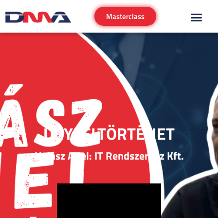
Masterclass
ÜGYFÉLTÖRTÉNET
Halász Ariel: IT Rendszerház Kft.