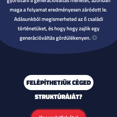
gyorsítani a generációváltás menetét, azonban
maga a folyamat eredményesen záródott le.
Adásunkból megismerheted az ő családi
történetüket, és hogy hogy zajlik egy
generációváltás gördülékenyen.
FELÉPÍTHETJÜK CÉGED
STRUKTÚRÁJÁT?