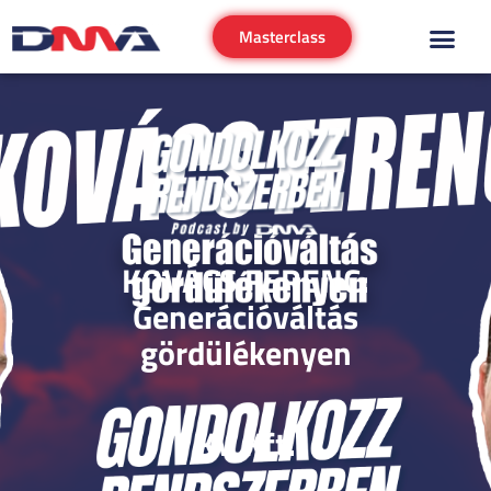
Masterclass
KOVÁCS FERENC:
Generációváltás
gördülékenyen
KV Kft.