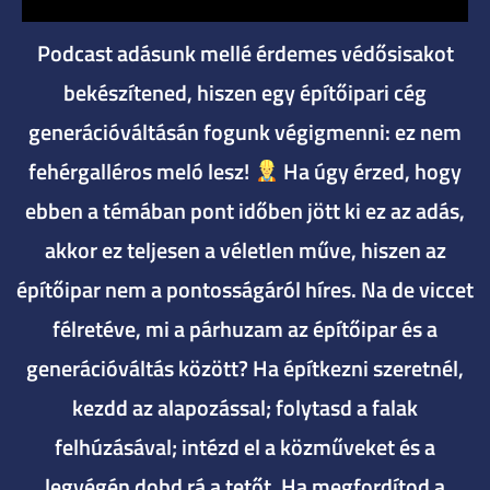
Podcast adásunk mellé érdemes védősisakot
bekészítened, hiszen egy építőipari cég
generációváltásán fogunk végigmenni: ez nem
fehérgalléros meló lesz!
Ha úgy érzed, hogy
ebben a témában pont időben jött ki ez az adás,
akkor ez teljesen a véletlen műve, hiszen az
építőipar nem a pontosságáról híres. Na de viccet
félretéve, mi a párhuzam az építőipar és a
generációváltás között? Ha építkezni szeretnél,
kezdd az alapozással; folytasd a falak
felhúzásával; intézd el a közműveket és a
legvégén dobd rá a tetőt. Ha megfordítod a