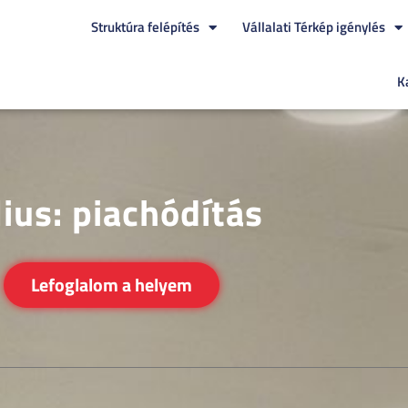
Struktúra felépítés
Vállalati Térkép igénylés
K
lius: piachódítás
Lefoglalom a helyem