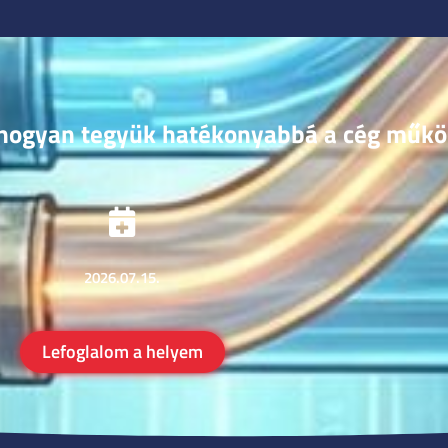
 hogyan tegyük hatékonyabbá a cég műk
2026.07.15.
Lefoglalom a helyem