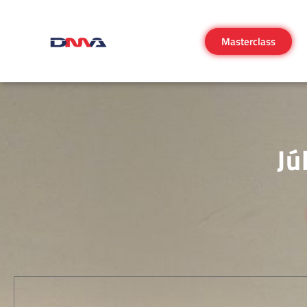
Masterclass
Jú