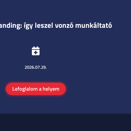
nding: így leszel vonzó munkáltató
2026.07.29.
Lefoglalom a helyem