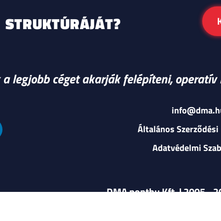
STRUKTÚRÁJÁT?
a legjobb céget akarják felépíteni, operatí
info@dma.h
Általános Szerződési 
Adatvédelmi Szab
DMA ponthu Kft. | 2005 - 