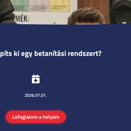
íts ki egy betanítási rendszert?
2026.07.01.
Lefoglalom a helyem