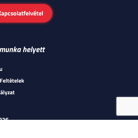
Kapcsolatfelvétel
v munka helyett
u
Feltételek
ályzat
2026