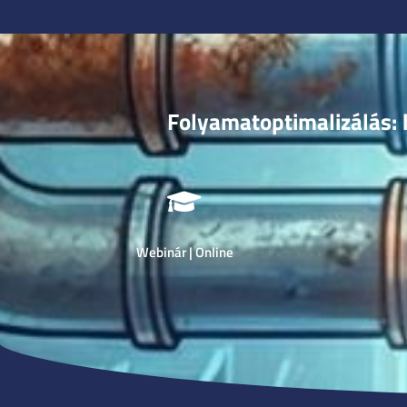
Folyamatoptimalizálás:
Webinár |
Online