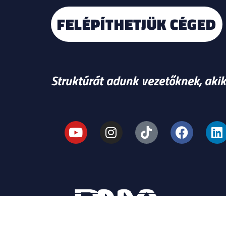
FELÉPÍTHETJÜK CÉGED
Struktúrát adunk vezetőknek, akik 