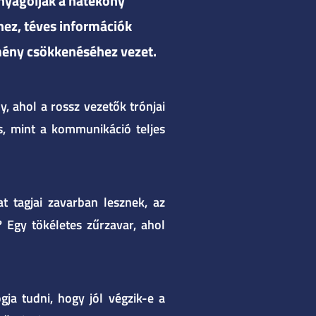
nyagolják a hatékony
ez, téves információk
tmény csökkenéséhez vezet.
, ahol a rossz vezetők trónjai
s, mint a kommunikáció teljes
t tagjai zavarban lesznek, az
 Egy tökéletes zűrzavar, ahol
ja tudni, hogy jól végzik-e a