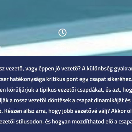
n
6 perc
ossz vezető, vagy éppen jó vezető? A különbség gyakr
ser hatékonysága kritikus pont egy csapat sikeréhez.
 körüljárjuk a tipikus vezetői csapdákat, és azt, hog
ák a rossz vezetői döntések a csapat dinamikáját és a
 Készen állsz arra, hogy jobb vezetővé válj? Akkor olv
ezetői stílusodon, és hogyan mozdíthatod elő a csap