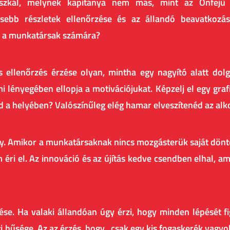
úszkál, melynek kapitánya nem más, mint az Önfejű 
isebb részletek ellenőrzése és az állandó beavatkozá
az a munkatársak számára?
kos ellenőrzés érzése olyan, mintha egy nagyító alatt do
lényegében ellopja a motivációjukat. Képzelj el egy grafi
 a helyében? Valószínűleg elég hamar elveszítenéd az alk
y. Amikor a munkatársaknak nincs mozgásterük saját dönt
m éri el. Az innováció és az újítás kedve csendben elhal, 
. Ha valaki állandóan úgy érzi, hogy minden lépését figye
ati hűsége. Az az érzés, hogy „csak egy kis fogaskerék vag