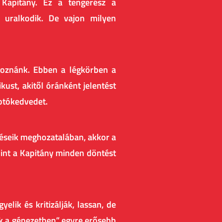
Kapitány. Ez a tengerész a
s uralkodik. De vajon milyen
lgoznánk. Ebben a légkörben a
kust, akitől óránként jelentést
otókedvedet.
éseik meghozatalában, akkor a
amint a Kapitány minden döntést
lik és kritizálják, lassan, de
yok a gépezetben” egyre erősebb