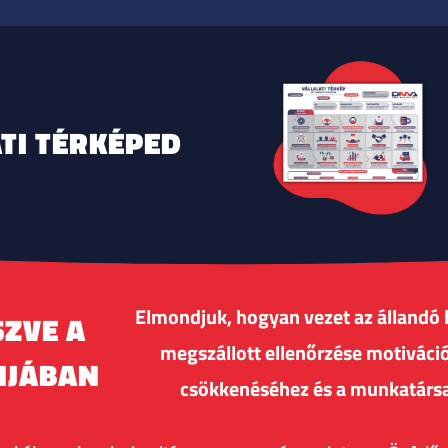
TI TÉRKÉPED
Elmondjuk, hogyan vezet az állandó 
SZVE A
megszállott ellenőrzése motiváció
NJÁBAN
csökkenéséhez és a munkatárs