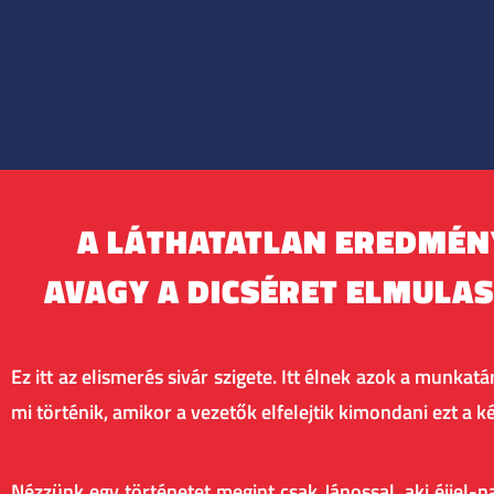
A LÁTHATATLAN EREDMÉN
AVAGY A DICSÉRET ELMULA
Ez itt az elismerés sivár szigete. Itt élnek azok a mun
mi történik, amikor a vezetők elfelejtik kimondani ezt a
Nézzünk egy történetet megint csak Jánossal, aki éjjel-n