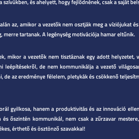
szívükben, és ahelyett, hogy fejlődnének, csak a saját be
n az, amikor a vezetők nem osztják meg a víziójukat és c
, merre tartanak. A legénység motivációja hamar eltűnik.
nek, mikor a vezetők nem tisztáznak egy adott helyzetet,
ni leépítésekről, de nem kommunikálja a vezető világosa
i, de az eredménye félelem, pletykák és csökkenő teljesí
 gyilkosa, hanem a produktivitás és az innováció ellensé
tan és őszintén kommunikál, nem csak a zűrzavar mestere
tékes, érthető és ösztönző szavakkal!