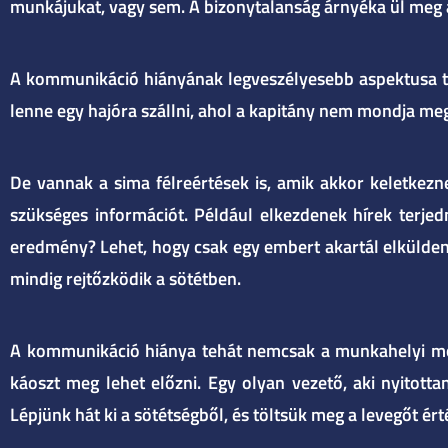
munkájukat, vagy sem. A bizonytalanság árnyéka ül meg a 
A kommunikáció hiányának legveszélyesebb aspektusa talá
lenne egy hajóra szállni, ahol a kapitány nem mondja meg
De vannak a sima félreértések is, amik akkor keletkez
szükséges információt. Például elkezdenek hírek terjed
eredmény? Lehet, hogy csak egy embert akartál elkülden
mindig rejtőzködik a sötétben.
A kommunikáció hiánya tehát nemcsak a munkahelyi morál
káoszt meg lehet előzni. Egy olyan vezető, aki nyitot
Lépjünk hát ki a sötétségből, és töltsük meg a levegőt ér