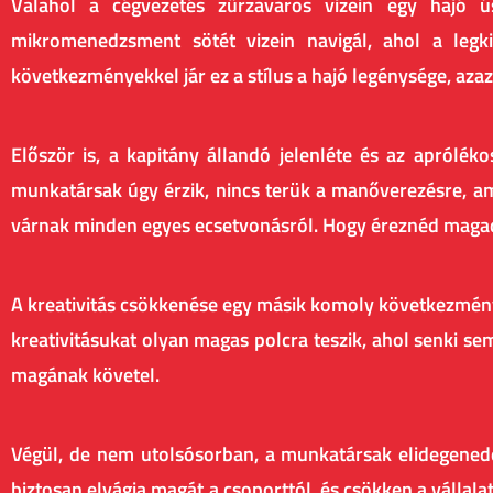
Valahol a cégvezetés zűrzavaros vizein egy hajó 
mikromenedzsment sötét vizein navigál, ahol a legk
következményekkel jár ez a stílus a hajó legénysége, az
Először is, a kapitány állandó jelenléte és az aprólé
munkatársak úgy érzik, nincs terük a manőverezésre, ami 
várnak minden egyes ecsetvonásról. Hogy éreznéd magad
A kreativitás csökkenése egy másik komoly következmén
kreativitásukat olyan magas polcra teszik, ahol senki se
magának követel.
Végül, de nem utolsósorban, a munkatársak elidegenedése
biztosan elvágja magát a csoporttól, és csökken a vállal