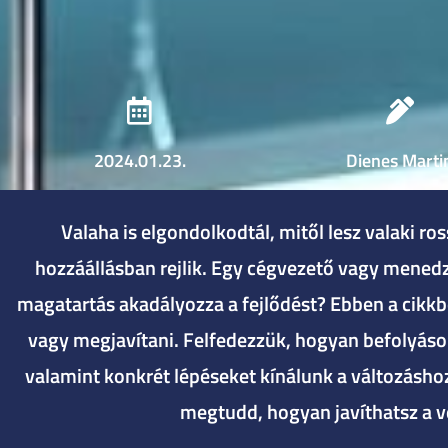
2024.01.23.
Dienes Marti
Valaha is elgondolkodtál, mitől lesz valaki r
hozzáállásban rejlik. Egy cégvezető vagy menedz
magatartás akadályozza a fejlődést? Ebben a cikkben
vagy megjavítani. Felfedezzük, hogyan befolyásolj
valamint konkrét lépéseket kínálunk a változáshoz.
megtudd, hogyan javíthatsz a v