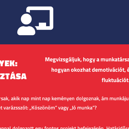
Megvizsgáljuk, hogy a munkatársa
YEK:
hogyan okozhat demotivációt, é
SZTÁSA
fluktuációt
katársak, akik nap mint nap keményen dolgoznak, ám munkáju
 két varázsszót: „Köszönöm” vagy „Jó munka”?
appal dolgozott egy fontos projekt befejezésén. Határidőr