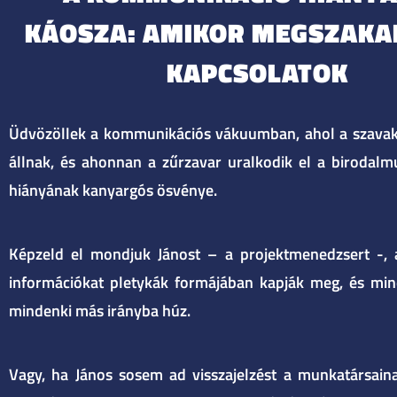
KÁOSZA: AMIKOR MEGSZAKA
KAPCSOLATOK
Üdvözöllek a kommunikációs vákuumban, ahol a szavak el
állnak, és ahonnan a zűrzavar uralkodik el a birodalm
hiányának kanyargós ösvénye.
Képzeld el mondjuk Jánost – a projektmenedzsert -, ak
információkat pletykák formájában kapják meg, és min
mindenki más irányba húz.
Vagy, ha János sosem ad visszajelzést a munkatársaina