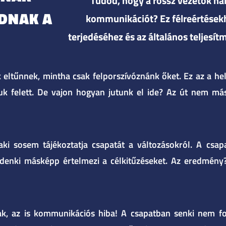
Tudod, hogy a rossz vezetők ha
DNAK A
kommunikációt? Ez félreértésekh
terjedéséhez és az általános teljesí
tűnnek, mintha csak felporszívóznánk őket. Ez az a hely
uk felett. De vajon hogyan jutunk el ide? Az út nem má
i sosem tájékoztatja csapatát a változásokról. A csapa
denki másképp értelmezi a célkitűzéseket. Az eredmény?
k, az is kommunikációs hiba! A csapatban senki nem fog