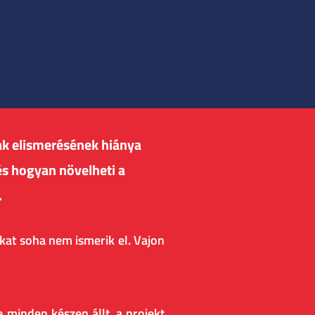
k elismerésének hiánya
s hogyan növelheti a
.
kat soha nem ismerik el. Vajon
e minden készen állt, a projekt