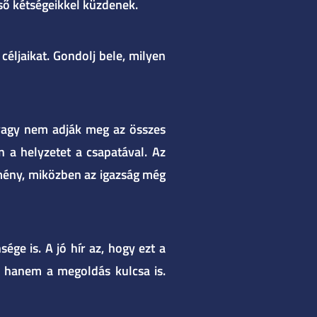
lső kétségeikkel küzdenek.
éljaikat. Gondolj bele, milyen
 vagy nem adják meg az összes
n a helyzetet a csapatával. Az
tmény, miközben az igazság még
ge is. A jó hír az, hogy ezt a
, hanem a megoldás kulcsa is.