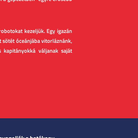
 robotokat kezeljük. Egy igazán
 sötét óceánjába vitorláznánk,
 kapitányokká váljanak saját