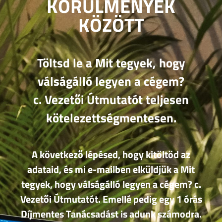
KÖRÜLMÉNYEK
KÖZÖTT
Töltsd le a Mit tegyek, hogy
válságálló legyen a cégem?
c. Vezetői Útmutatót teljesen
kötelezettségmentesen.
A következő lépésed, hogy kitöltöd az
adataid, és mi e-mailben elküldjük a Mit
tegyek, hogy válságálló legyen a cégem? c.
Vezetői Útmutatót. Emellé pedig egy 1 órás
Díjmentes Tanácsadást is adunk számodra.