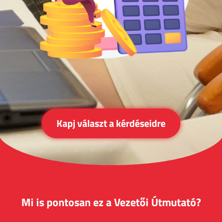
Kapj választ a kérdéseidre
Mi is pontosan ez a Vezetői Útmutató?