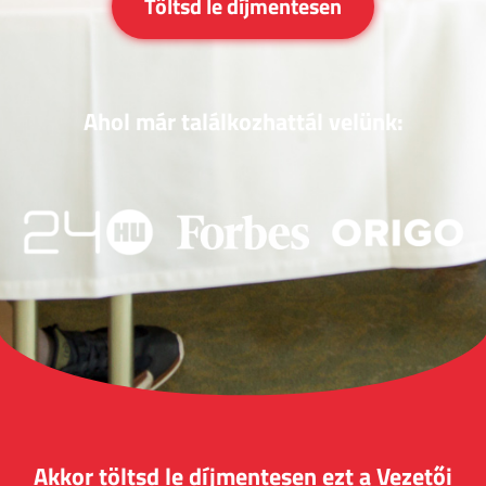
Töltsd le díjmentesen
Ahol már találkozhattál velünk:
Akkor töltsd le díjmentesen ezt a Vezetői