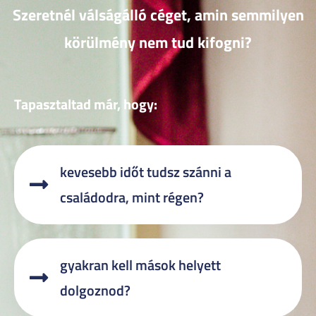
Szeretnél válságálló céget, amin semmilyen
körülmény nem tud kifogni?
Tapasztaltad már, hogy:
kevesebb időt tudsz szánni a
családodra, mint régen?
gyakran kell mások helyett
dolgoznod?