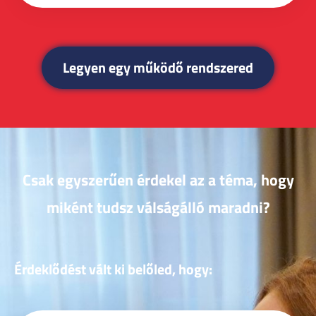
Legyen egy működő rendszered
Csak egyszerűen érdekel az a téma, hogy
miként tudsz válságálló maradni?
Érdeklődést vált ki belőled, hogy: