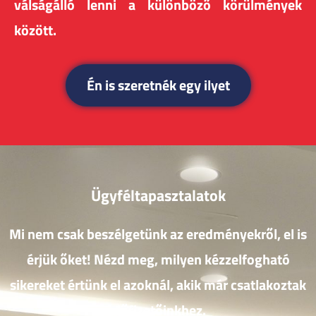
válságálló lenni a különböző körülmények
között.
Én is szeretnék egy ilyet
Ügyféltapasztalatok
Mi nem csak beszélgetünk az eredményekről, el is
érjük őket! Nézd meg, milyen kézzelfogható
sikereket értünk el azoknál, akik már csatlakoztak
előfizetőinkhez.