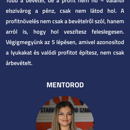
Több a bevétel, de a profit nem nő – valahol
elszivárog a pénz, csak nem látod hol. A
profitnövelés nem csak a bevételről szól, hanem
arról is, hogy hol veszítesz feleslegesen.
Végigmegyünk az 5 lépésen, amivel azonosítod
a lyukakat és valódi profitot építesz, nem csak
árbevételt.
MENTOROD