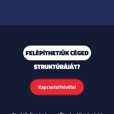
FELÉPÍTHETJÜK CÉGED
STRUKTÚRÁJÁT?
Kapcsolatfelvétel