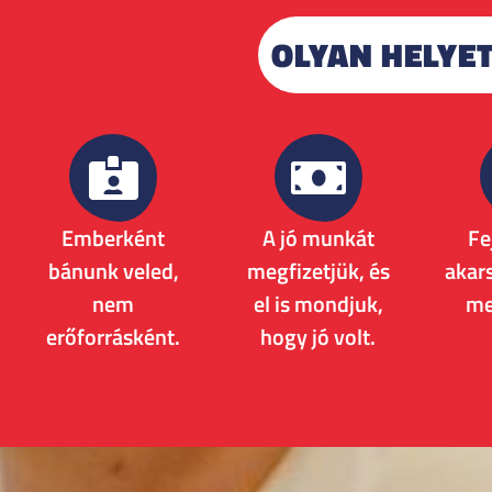
OLYAN HELYET
Emberként
A jó munkát
Fe
bánunk veled,
megfizetjük, és
akar
nem
el is mondjuk,
me
erőforrásként.
hogy jó volt.