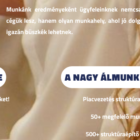
Munkánk eredményeként ügyfeleinknek nemcsa
cégük lesz, hanem olyan munkahely, ahol jó dolg
igazán büszkék lehetnek.
E
A NAGY ÁLMUNK
ket!
Piacvezetés struktúr
50+ megfelelő mu
500+ struktúraépítő 