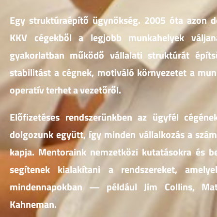
Egy struktúraépítő ügynökség. 2005 óta azon 
KKV cégekből a legjobb munkahelyek váljana
gyakorlatban működő vállalati struktúrát épít
stabilitást a cégnek, motiváló környezetet a mun
operatív terhet a vezetőről.
Előfizetéses rendszerünkben az ügyfél cégének
dolgozunk együtt, így minden vállalkozás a szá
kapja. Mentoraink nemzetközi kutatásokra és be
segítenek kialakítani a rendszereket, amel
mindennapokban — például Jim Collins, Ma
Kahneman.