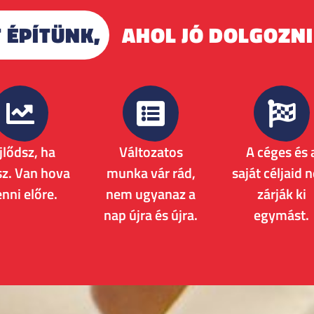
 ÉPÍTÜNK,
AHOL JÓ DOLGOZNI
jlődsz, ha
Változatos
A céges és 
sz. Van hova
munka vár rád,
saját céljaid 
nni előre.
nem ugyanaz a
zárják ki
nap újra és újra.
egymást.