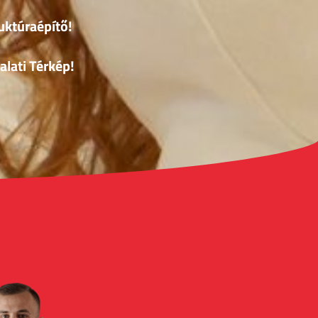
uktúraépítő!
alati Térkép!