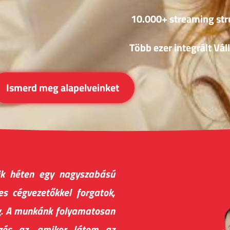
10.000+ streaming str
Több ezer integrált Váll
Ismerd meg alapelveinket
yik héten egy nagyszabású
s cégvezetőkkel forgatok,
eg. A munkánk folyamatosan
rzés az, amikor látom az