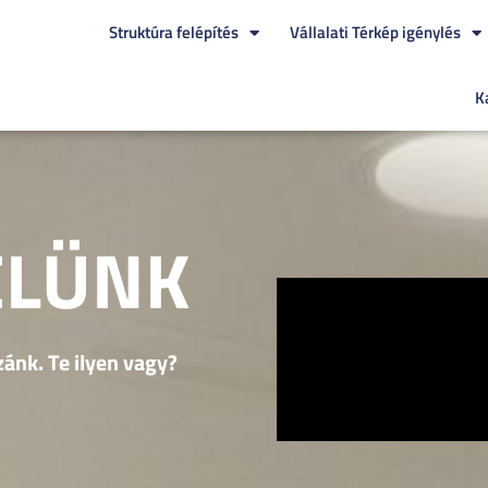
Struktúra felépítés
Vállalati Térkép igénylés
K
ELÜNK
ánk. Te ilyen vagy?