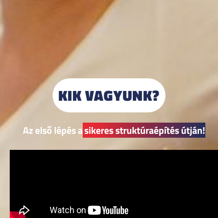
KIK VAGYUNK?
Az első lépés a
sikeres struktúraépítés útján!