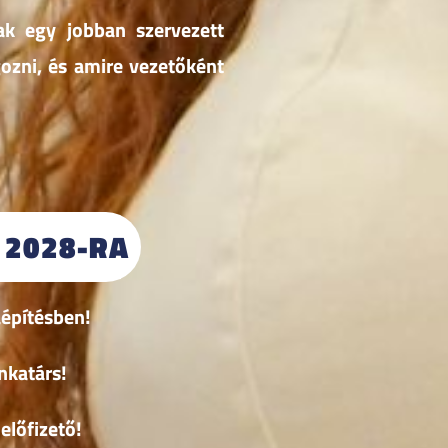
k egy jobban szervezett
ozni, és amire vezetőként
 2028-RA
aépítésben!
nkatárs!
előfizető!