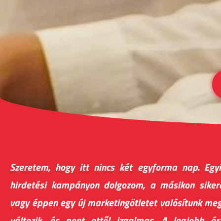
Szeretem, hogy itt nincs két egyforma nap. Eg
hirdetési kampányon dolgozom, a másikon sikere
vagy éppen egy új marketingötletet valósítunk m
változik, és pont ettől izgalmas. A legjobb é