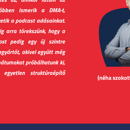
öbben ismerik a DMA-t,
övetik a podcast adásainkat.
 arra törekszünk, hogy a
ost pedig egy új szintre
mgyártót, akivel együtt még
átumokat próbálhatunk ki,
egyetlen struktúraépítő
(néha szokot