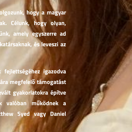
dolgozunk, hogy a magyar
k. Célunk, hogy olyan,
sünk, amely egyszerre ad
katársaknak, és leveszi az
 fejlettségéhez igazodva
mára megfelelő támogatást
vált gyakorlatokra építve
yek valóban működnek a
tthew Syed vagy Daniel