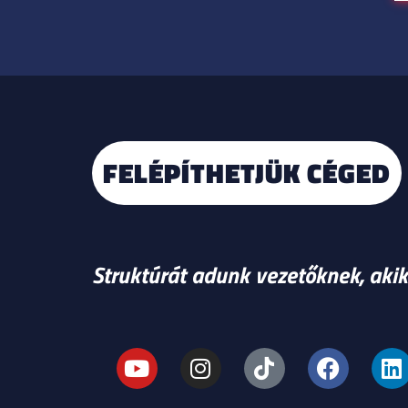
FELÉPÍTHETJÜK CÉGED
Struktúrát adunk vezetőknek, akik 