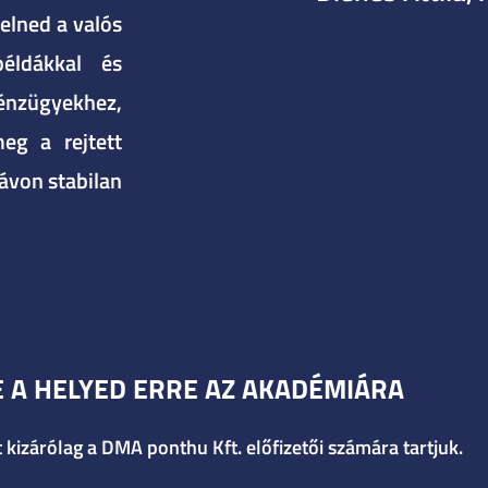
elned a valós
példákkal és
pénzügyekhez,
eg a rejtett
ávon stabilan
E A HELYED ERRE AZ AKADÉMIÁRA
izárólag a DMA ponthu Kft. előfizetői számára tartjuk.