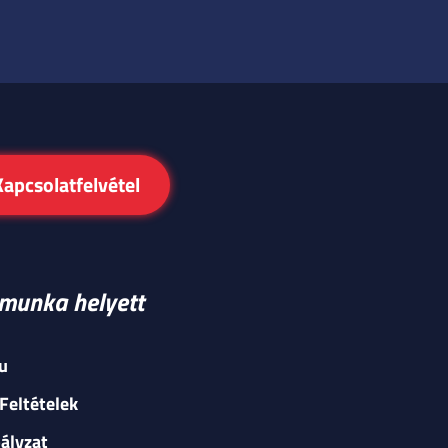
Kapcsolatfelvétel
v munka helyett
u
Feltételek
ályzat