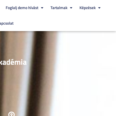
Foglalj demo hívást
Tartalmak
Képzések
apcsolat
kadémia