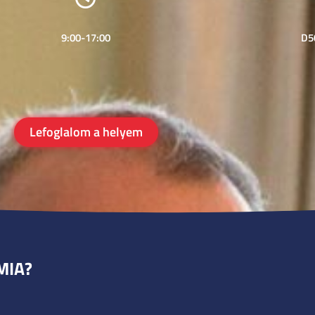
9:00-17:00
D5
Lefoglalom a helyem
MIA?