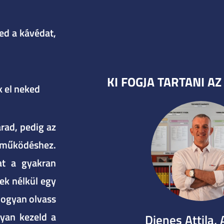
red a kávédat,
KI FOGJA TARTANI A
 el neked
rad, pedig az
ti működéshez.
at a gyakran
ek nélkül egy
hogyan olvass
yan kezeld a
Dienes Attila, 