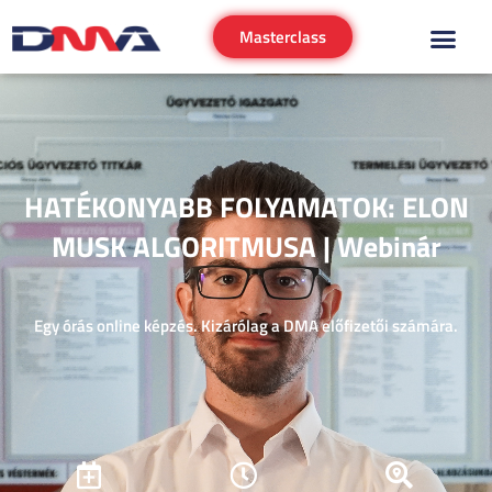
Masterclass
HATÉKONYABB FOLYAMATOK: ELON
MUSK ALGORITMUSA | Webinár
Egy órás online képzés. Kizárólag a DMA előfizetői számára.