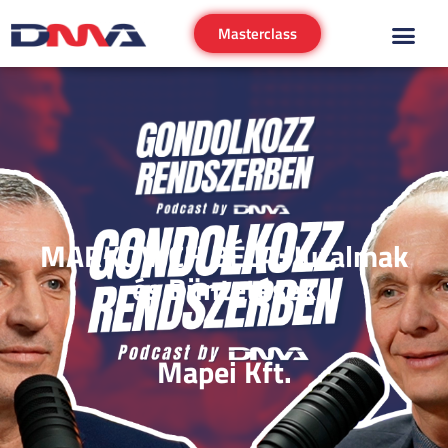
Masterclass
MARKOVICH BÉLA: Jutalmak
és Büntetések
Mapei Kft.